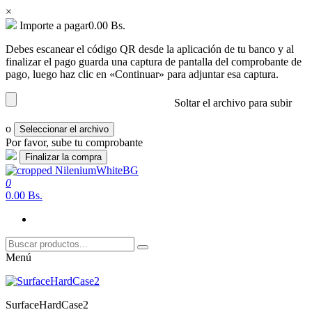
×
Importe a pagar
0.00
Bs.
Debes escanear el código QR desde la aplicación de tu banco y al
finalizar el pago guarda una captura de pantalla del comprobante de
pago, luego haz clic en «Continuar» para adjuntar esa captura.
Soltar el archivo para subir
o
Seleccionar el archivo
Por favor, sube tu comprobante
Saltar
al
0
nilenium.net
Soluciones
contenido
0.00 Bs.
Menú
SurfaceHardCase2