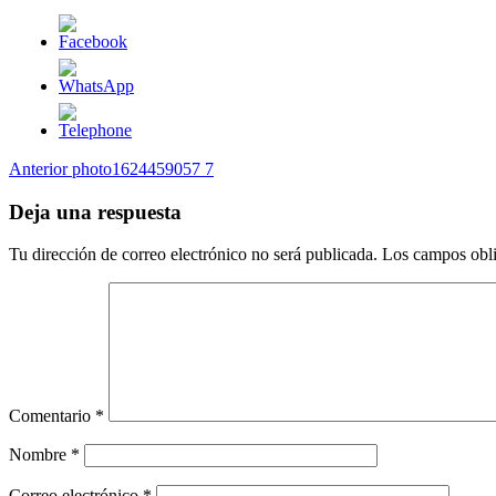
Navegación
Entrada
Anterior
photo1624459057 7
anterior
de
Deja una respuesta
entradas
Tu dirección de correo electrónico no será publicada.
Los campos obli
Comentario
*
Nombre
*
Correo electrónico
*