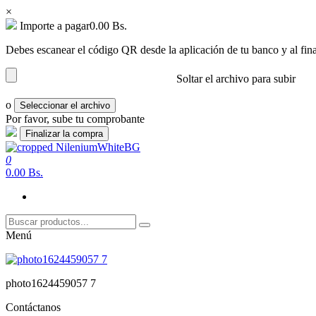
×
Importe a pagar
0.00
Bs.
Debes escanear el código QR desde la aplicación de tu banco y al fina
Soltar el archivo para subir
o
Seleccionar el archivo
Por favor, sube tu comprobante
Saltar
al
0
nilenium.net
Soluciones
contenido
0.00 Bs.
Menú
photo1624459057 7
Contáctanos