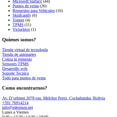
Microsoft Surface
(44)
Puntos de venta
(26)
Repuestos para Vehiculos
(16)
Skullcandy
(6)
Topper
(4)
TPMS
(11)
Victorinox
(1)
Quienes somos?
Tienda virtual de tecnología
Tienda de autopartes
Cotiza tu repuesto
Sensores TPMS
Desarrollo web
Soporte Tecnico
Todo para puntos de venta
Como encontrarnos?
Av. D’orbigni 2078 esq. Melchor Perez, Cochabamba, Bolivia
+591 76914214
info@nilenium.net
Lunes a Viernes
9:30 a 12:30 | 14:30 a 18:00