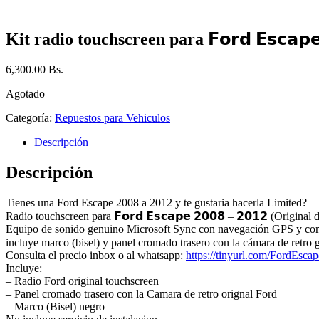
Kit radio touchscreen para 𝗙𝗼𝗿𝗱 𝗘𝘀𝗰𝗮𝗽
6,300.00
Bs.
Agotado
Categoría:
Repuestos para Vehiculos
Descripción
Descripción
Tienes una Ford Escape 2008 a 2012 y te gustaria hacerla Limited?
Radio touchscreen para 𝗙𝗼𝗿𝗱 𝗘𝘀𝗰𝗮𝗽𝗲 𝟮𝟬𝟬𝟴 – 𝟮𝟬𝟭𝟮 (Original de 
Equipo de sonido genuino Microsoft Sync con navegación GPS y coma
incluye marco (bisel) y panel cromado trasero con la cámara de retro g
Consulta el precio inbox o al whatsapp:
https://tinyurl.com/FordEsca
Incluye:
– Radio Ford original touchscreen
– Panel cromado trasero con la Camara de retro orignal Ford
– Marco (Bisel) negro