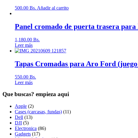
500.00
Bs.
Añadir al carrito
Panel cromado de puerta trasera para 𝐅𝐨
1,180.00
Bs.
Leer más
Tapas Cromadas para Aro Ford (juego 
550.00
Bs.
Leer más
Que buscas? empieza aqui
Apple
(2)
Cases (carcasas, fundas)
(11)
Dell
(13)
DJI
(5)
Electronica
(86)
Gadgets
(17)