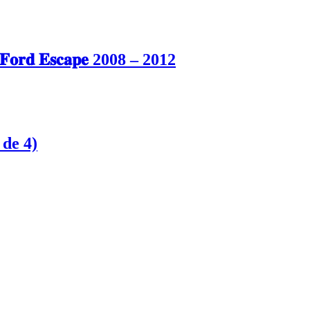
𝐝 𝐄𝐬𝐜𝐚𝐩𝐞 2008 – 2012
de 4)