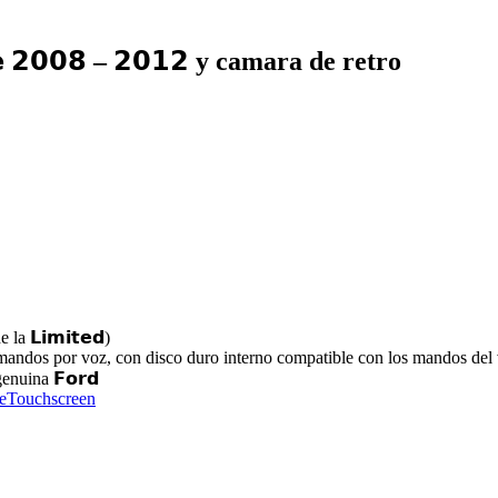
 𝟮𝟬𝟬𝟴 – 𝟮𝟬𝟭𝟮 y camara de retro
la 𝗟𝗶𝗺𝗶𝘁𝗲𝗱)
ndos por voz, con disco duro interno compatible con los mandos del 
enuina 𝗙𝗼𝗿𝗱
peTouchscreen