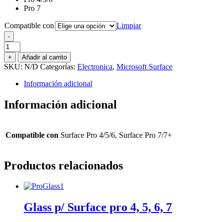
Pro 7
Compatible con
Limpiar
-
Surface
USB
+
Añadir al carrito
HUB
SKU:
N/D
Categorías:
Electronica
,
Microsoft Surface
(Pro
4/5/6/7/7+)
Información adicional
cantidad
Información adicional
Compatible con
Surface Pro 4/5/6, Surface Pro 7/7+
Productos relacionados
Glass p/ Surface pro 4, 5, 6, 7