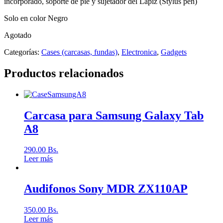
incorporado, soporte de pie y sujetador del Lapiz (Stylus pen)
Solo en color Negro
Agotado
Categorías:
Cases (carcasas, fundas)
,
Electronica
,
Gadgets
Productos relacionados
Carcasa para Samsung Galaxy Tab
A8
290.00
Bs.
Leer más
Audifonos Sony MDR ZX110AP
350.00
Bs.
Leer más