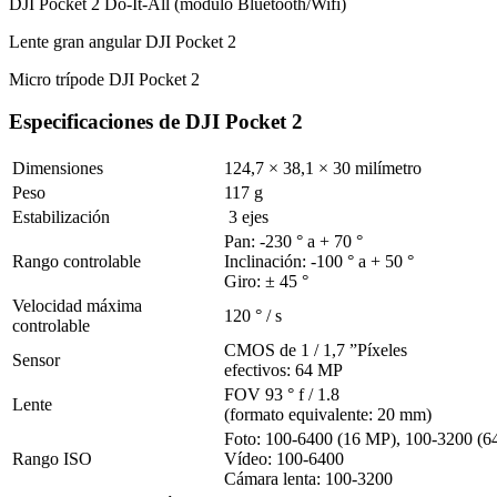
DJI Pocket 2 Do-It-All (modulo Bluetooth/Wifi)
Lente gran angular DJI Pocket 2
Micro trípode DJI Pocket 2
Especificaciones de DJI Pocket 2
Dimensiones
124,7 × 38,1 × 30 milímetro
Peso
117 g
Estabilización
3 ejes
Pan: -230 ° a + 70 °
Rango controlable
Inclinación: -100 ° a + 50 °
Giro: ± 45 °
Velocidad máxima
120 ° / s
controlable
CMOS de 1 / 1,7 ”Píxeles
Sensor
efectivos: 64 MP
FOV 93 ° f / 1.8
Lente
(formato equivalente: 20 mm)
Foto: 100-6400 (16 MP), 100-3200 (6
Rango ISO
Vídeo: 100-6400
Cámara lenta: 100-3200