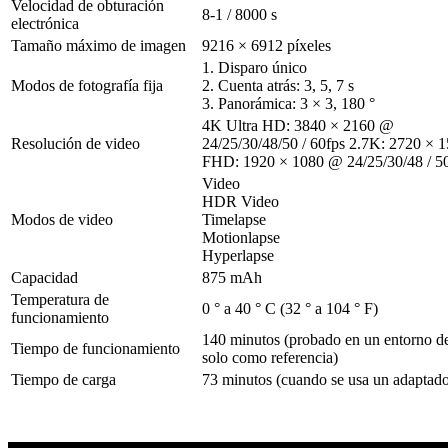
Velocidad de obturación
8-1 / 8000 s
electrónica
Tamaño máximo de imagen
9216 × 6912 píxeles
1. Disparo único
Modos de fotografía fija
2. Cuenta atrás: 3, 5, 7 s
3. Panorámica: 3 × 3, 180 °
4K Ultra HD: 3840 × 2160 @
Resolución de video
24/25/30/48/50 / 60fps 2.7K: 2720 × 
FHD: 1920 × 1080 @ 24/25/30/48 / 50
Video
HDR Video
Modos de video
Timelapse
Motionlapse
Hyperlapse
Capacidad
875 mAh
Temperatura de
0 ° a 40 ° C (32 ° a 104 ° F)
funcionamiento
140 minutos (probado en un entorno de 
Tiempo de funcionamiento
solo como referencia)
Tiempo de carga
73 minutos (cuando se usa un adaptad