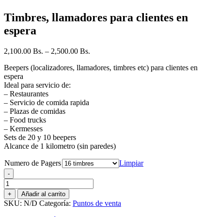
Timbres, llamadores para clientes en
espera
2,100.00
Bs.
–
2,500.00
Bs.
Beepers (localizadores, llamadores, timbres etc) para clientes en
espera
Ideal para servicio de:
– Restaurantes
– Servicio de comida rapida
– Plazas de comidas
– Food trucks
– Kermesses
Sets de 20 y 10 beepers
Alcance de 1 kilometro (sin paredes)
Numero de Pagers
Limpiar
-
Timbres,
llamadores
+
Añadir al carrito
para
SKU:
N/D
Categoría:
Puntos de venta
clientes